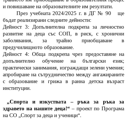
и повишаване на образователните им резултати.
През учебната 2024/2025 г. в Д
Г № 90
ще
бъдат
реализирани следните дейности:
Дейност 3: Допълнителна подкрепа за личностно
развитие на деца със СОП, в риск, с хронични
заболявания, за трайно приобщаване в
предучилищното образование.
Дейност 4: Обща подкрепа чрез предоставяне на
допълнително обучение на български език;
практически занимания, изграждащи зелени умения;
апробиране на сътрудничество между ангажираните
с образование и грижа в ранна детска възраст
институции.
„Спорта и изкуствата – ръка за ръка за
здравето на нашите деца!“
– проект по Програма
на СО „Спорт за деца и ученици“.