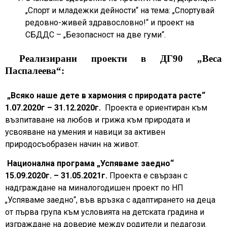
„Спорт и младежки дейности“ на тема: „Спортувай
редовно-живей здравословно!“ и проект на
СБДДС – „Безопасност на две гуми“.
Реализирани проекти в ДГ90 „Веса
Паспалеева“:
„Всяко наше дете в хармония с природата расте“
1.07.2020г – 31.12.2020г.
Проекта е ориентиран към
възпитаване на любов и грижа към природата и
усвояване на умения и навици за активен
природосъобразен начин на живот.
Национална програма „Успяваме заедно“
15.09.2020г. – 31.05.2021г.
Проекта е свързан с
надграждане на миналогодишен проект по НП
„Успяваме заедно“, във връзка с адаптирането на деца
от първа група към условията на детската градина и
изграждане на доверие между родители и педагози.