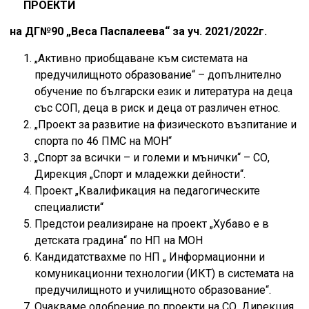
ПРОЕКТИ
на ДГ№90 „Веса Паспалеева“ за уч. 2021/2022г.
„Активно приобщаване към системата на
предучилищното образование“ – допълнително
обучение по български език и литература на деца
със СОП, деца в риск и деца от различен етнос.
„Проект за развитие на физическото възпитание и
спорта по 46 ПМС на МОН“
„Спорт за всички – и големи и мънички“ – СО,
Дирекция „Спорт и младежки дейности“.
Проект „Квалификация на педагогическите
специалисти“
Предстои реализиране на проект „Хубаво е в
детската градина“ по НП на МОН
Кандидатствахме по НП „ Информационни и
комуникационни технологии (ИКТ) в системата на
предучилищното и училищното образование“.
Очакваме одобрение по проекти на СО, Дирекция