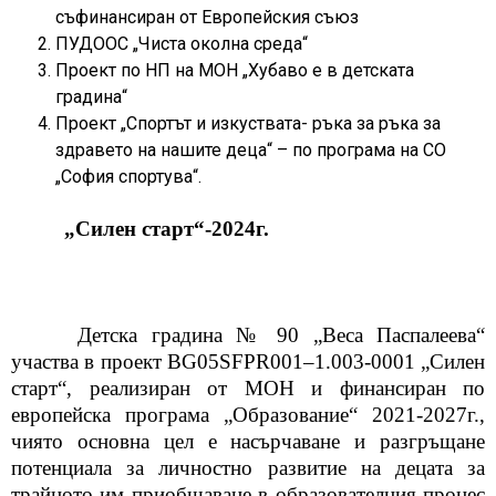
съфинансиран от Европейския съюз
ПУДООС „Чиста околна среда“
Проект по НП на МОН „Хубаво е в детската
градина“
Проект „Спортът и изкуствата- ръка за ръка за
здравето на нашите деца“ – по програма на СО
„София спортува“.
„Силен старт“-2024г.
Детска градина № 90 „Веса Паспалеева“
участва в проект BG05SFPR001
–
1.003-0001 „Силен
старт“,
реализиран от МОН и финансиран по
европейска програма
„Образование“ 2021-2027г.,
чиято основна цел е насърчаване и разгръщане
потенциала за личностно развитие на децата за
трайното им приобщаване в образователния процес