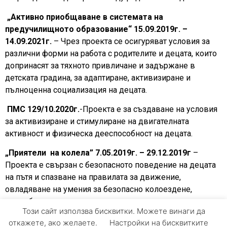
„Активно приобщаване в системата на
предучилищното образование“
15.09.2019г. –
14.09.2021г.
– Чрез проекта се осигуряват условия за
различни форми на работа с родителите и децата, които
допринасят за тяхното привличане и задържане в
детската градина, за адаптиране, активизиране и
пълноценна социализация на децата.
ПМС 129/10.2020г.
-Проекта е за създаване на условия
за активизиране и стимулиране на двигателната
активност и физическа дееспособност на децата.
„Приятели на колела” 7.05.2019г. – 29.12.2019г
–
Проекта е свързан с безопасното поведение на децата
на пътя и спазване на правилата за движение,
овладяване на умения за безопасно колоездене,
придобиване на теоретични знания и практически
Този сайт използва бисквитки. Можете винаги да
умения за безопасно придвижване с велосипед.
откажете, ако желаете.
Настройки на бисквитките